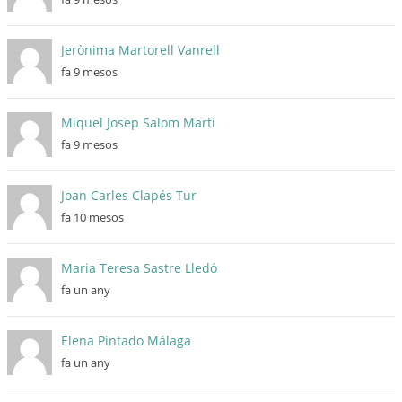
Jerònima Martorell Vanrell
fa 9 mesos
Miquel Josep Salom Martí
fa 9 mesos
Joan Carles Clapés Tur
fa 10 mesos
Maria Teresa Sastre Lledó
fa un any
Elena Pintado Málaga
fa un any