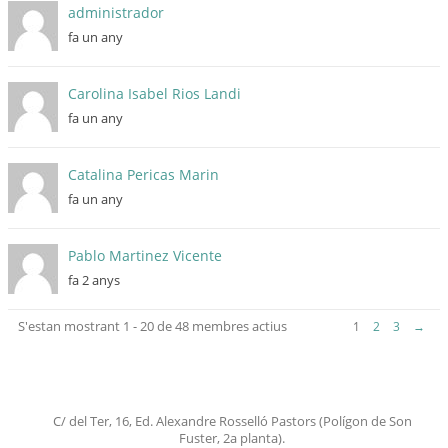
administrador
fa un any
Carolina Isabel Rios Landi
fa un any
Catalina Pericas Marin
fa un any
Pablo Martinez Vicente
fa 2 anys
S'estan mostrant 1 - 20 de 48 membres actius
1
2
3
→
C/ del Ter, 16, Ed. Alexandre Rosselló Pastors (Polígon de Son
Fuster, 2a planta).