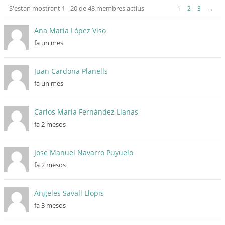
S'estan mostrant 1 - 20 de 48 membres actius
1
2
3
→
Directori
de
Ana María López Viso
membres
fa un mes
Juan Cardona Planells
fa un mes
Carlos Maria Fernández Llanas
fa 2 mesos
Jose Manuel Navarro Puyuelo
fa 2 mesos
Angeles Savall Llopis
fa 3 mesos