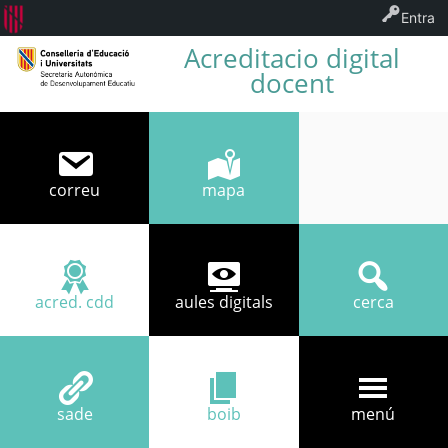
Entra
Acreditacio digital
docent
correu
mapa
acred. cdd
aules digitals
cerca
sade
boib
menú